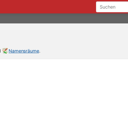
nd
Namensräume
.