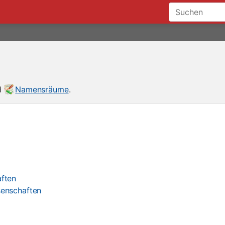
nd
Namensräume
.
ften
senschaften